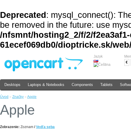
Deprecated
: mysql_connect(): The
be removed in the future: use mysq
/nfsmnt/hosting2_2/f/2/f2ea3af1
61ecef069db0/dioptricke.sk/we
Jazyk
Me
€
Desktops
Laptops & Notebooks
Components
Tablets
Softw
Úvod
»
Značky
»
Apple
Apple
Zobrazenie:
Zoznam
/
Vedľa seba